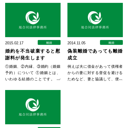
2015.02.17
2014.11.05
離婚
離婚
婚約を不当破棄すると慰
偽装離婚であっても離婚
謝料が発生します
成立
①婚姻、②内縁、③婚約（婚姻
例えば夫に借金があって債権者
予約）について ①婚姻とは、
からの妻に対する督促を避ける
いわゆる結婚のことです。 ②
ためなど、妻と協議して、便宜
内縁とは、婚姻意思があり社会
上協議離婚届を出したとしま
的
す。