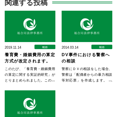
関連する投稿
2019.11.14
2014.03.14
離婚
離婚
養育費・婚姻費用の算定
DV事件における警察へ
方式が改定されます。
の相談
このたび、「養育費・婚姻費用
警察にＤＶの相談をした場合、
の算定に関する実証的研究」が
警察は「配偶者からの暴力相談
とりまとめられました。この報
等対応票」を作成します。 配
告書に基づいて、裁判所のホー
偶者が裁判所にＤＶに基づく保
ム
護