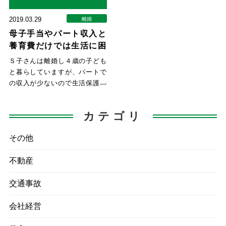
2019.03.29
離婚
母子手当やパート収入と
養育費だけでは生活に困
る場合、生活保護を受け
Ｓ子さんは離婚し４歳の子ども
られる
と暮らしていますが、パートで
の収入が少ないので生活保護の
利用を考えて、Ａ弁護士に相談
し
カテゴリ
その他
不動産
交通事故
会社経営