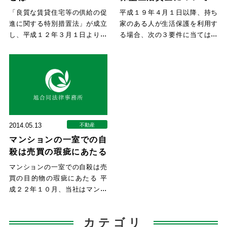
「良質な賃貸住宅等の供給の促
平成１９年４月１日以降、持ち
進に関する特別措置法」が成立
家のある人が生活保護を利用す
し、平成１２年３月１日より、
る場合、次の３要件に当てはま
「定期建物賃貸借」制度がスタ
るときは、生活保護を受ける前
ー
に
2014.05.13
不動産
マンションの一室での自
殺は売買の瑕疵にあたる
マンションの一室での自殺は売
買の目的物の瑕疵にあたる 平
成２２年１０月、当社はマンシ
ョンを１棟ごと購入しました。
カテゴリ