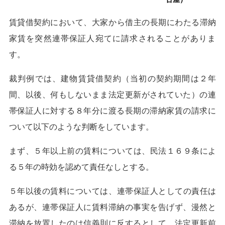
賃貸借契約において、大家から借主の長期にわたる滞納
家賃を突然
連帯保証人宛てに請求されることがありま
す。
裁判例では、建物賃貸借契約（当初の契約期間は２年
間、以後、何
もしないまま法定更新がされていた）の連
帯保証人に対する８年分
に渡る長期の滞納家賃の請求に
ついて以下のような判断をしていま
す。
まず、５年以上前の賃料については、民法１６９条によ
る５年の時
効を認めて責任なしとする。
５年以後の賃料については、連帯保証人としての責任は
あるが、連
帯保証人に賃料滞納の事実を告げず、漫然と
滞納を放置したのは信
義則に反するとして、法定更新前