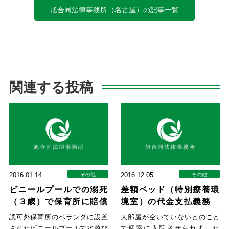
旭合同法律事務所（名古屋）の記事一覧
関連する投稿
2016.01.14
2016.12.05
その他
その他
ビニールプールでの溺死
差額ベッド（特別療養環
（３歳）で保育所に賠償
境室）の代金支払義務
責任
認可外保育所のベランダに設置
大部屋が空いていないとのこと
されたビニールプールで水遊び
で個室に入院させられました