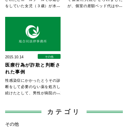
をしていた女児（３歳）が水遊
が、個室の差額ベッド代はやは
び中に溺死した事件で、保育士
り払わないといけませんか、と
の
いう
2015.10.14
その他
医療行為が詐欺と判断さ
れた事例
性感染症にかかったとうその診
断をして必要のない薬を処方し
続けたとして、男性が病院の院
長に約２５０万円の損害賠償を
求
カテゴリ
その他