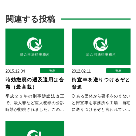
関連する投稿
2015.12.04
2012.02.11
警察
警察
時効撤廃の遡及適用は合
街宣車を送りつけるぞと
憲（最高裁）
脅迫
平成２２年の刑事訴訟法改正
Q ある団体から要求をのまない
で、殺人罪など重大犯罪の公訴
と街宣車を事務所や工場、自宅
時効が撤廃されました。この改
に送りつけるぞと言われていま
正前は、殺人罪などの公訴時効
す。 どうしたらいいのでしょ
は１