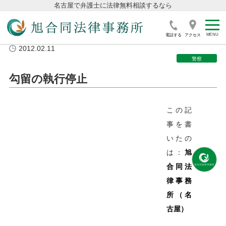
名古屋で弁護士に法律無料相談するなら
電話する
アクセス
2012.02.11
警察
勾留の執行停止
この記
事を書
いたの
は：
旭
合同法
律事務
所（名
古屋）