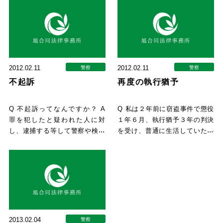
2012.02.11
2012.02.11
警察
警察
不起訴
再度の執行猶予
Q 不起訴ってなんですか？ A
Q 私は２年前に窃盗事件で懲役
罪を犯したと疑われた人に対
１年６月、執行猶予３年の判決
し、逮捕する等して警察や検察
を受け、普通に生活していたの
が捜査をします。捜査の結果、
ですが、先日交通事故を起こし
2013.02.04
警察