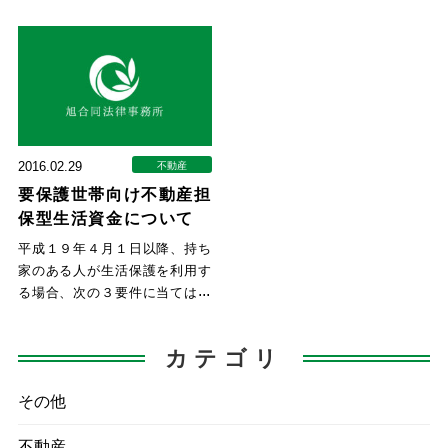
「定期建物賃貸借」制度がスタ
どがあるようです。 一般社団
ー
法
2016.02.29
不動産
要保護世帯向け不動産担
保型生活資金について
平成１９年４月１日以降、持ち
家のある人が生活保護を利用す
る場合、次の３要件に当てはま
るときは、生活保護を受ける前
に
カテゴリ
その他
不動産