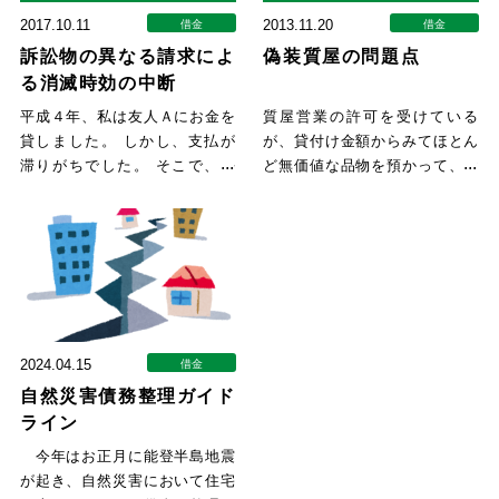
2017.10.11
2013.11.20
借金
借金
訴訟物の異なる請求によ
偽装質屋の問題点
る消滅時効の中断
平成４年、私は友人Ａにお金を
質屋営業の許可を受けている
貸しました。 しかし、支払が
が、貸付け金額からみてほとん
滞りがちでした。 そこで、平
ど無価値な品物を預かって、お
成６年、友人Ｂに前記貸付金の
金を貸し付ける業者を偽装質屋
保
とい
2024.04.15
借金
自然災害債務整理ガイド
ライン
今年はお正月に能登半島地震
が起き、自然災害において住宅