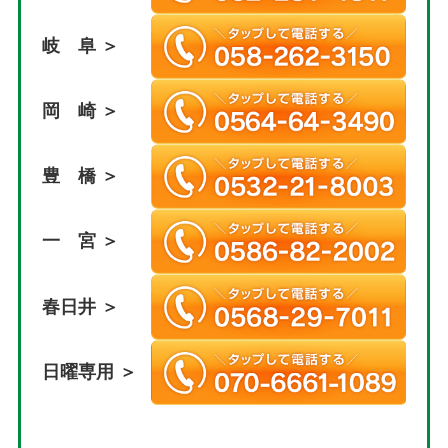
岐 阜 ＞
岡 崎 ＞
豊 橋 ＞
一 宮 ＞
春日井 ＞
日曜専用 ＞