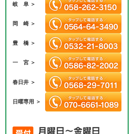
岐 阜 ＞
岡 崎 ＞
豊 橋 ＞
一 宮 ＞
春日井 ＞
日曜専用 ＞