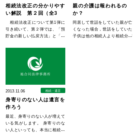
相続法改正の分かりやす
親の介護は報われるの
い解説 第２回（全3
か？
回）
相続法改正について第1弾に
同居して世話をしていた親が亡
引き続いて、第２弾では、「預
くなった場合，世話をしていた
貯金の新しい払戻方法」と「勝
子供は他の相続人より相続分が
手に他の相続人が預貯金を解約
考慮されて多くなるのでしょう
し
か
2013.11.06
相続・遺言
身寄りのない人は遺言を
作ろう
最近、身寄りのない人が増えて
いる気がします。 身寄りのな
い人といっても、本当に相続人
がいないケースと相続人はいる