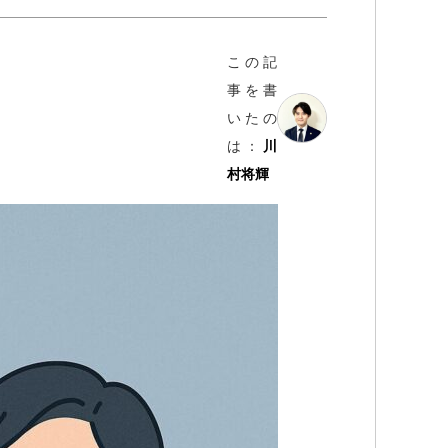
この記
事を書
いたの
は：
川
村将輝