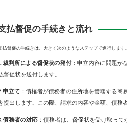
支払督促の手続きと流れ
支払督促の手続きは、大きく次のようなステップで進行します
1.
裁判所による督促状の発付
：申立内容に問題が
払督促状を送付します。
2.
申立て
：債権者が債務者の住所地を管轄する簡
を提出します。この際、請求の内容や金額、債務
3.
債務者の対応
：債務者は、督促状を受け取って