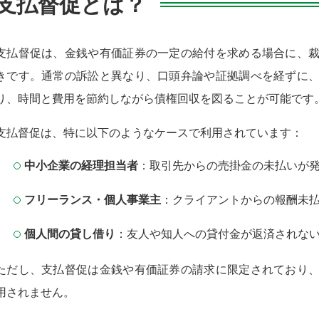
支払督促とは？
支払督促は、金銭や有価証券の一定の給付を求める場合に、
きです。通常の訴訟と異なり、口頭弁論や証拠調べを経ずに
り、時間と費用を節約しながら債権回収を図ることが可能です
支払督促は、特に以下のようなケースで利用されています：
中小企業の経理担当者
：取引先からの売掛金の未払いが
フリーランス・個人事業主
：クライアントからの報酬未
個人間の貸し借り
：友人や知人への貸付金が返済されな
ただし、支払督促は金銭や有価証券の請求に限定されており
用されません。