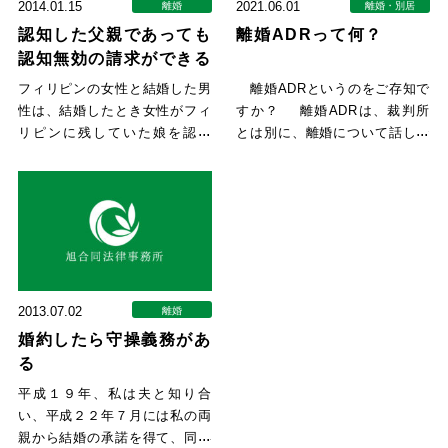
2014.01.15
2021.06.01
離婚
離婚・別居
認知した父親であっても
離婚ADRって何？
認知無効の請求ができる
フィリピンの女性と結婚した男
離婚ADRというのをご存知で
性は、結婚したとき女性がフィ
すか？ 離婚ADRは、裁判所
リピンに残していた娘を認知
とは別に、離婚について話し合
し、日本に呼び寄せていまし
って解決することのできる機
た。
2013.07.02
離婚
婚約したら守操義務があ
る
平成１９年、私は夫と知り合
い、平成２２年７月には私の両
親から結婚の承諾を得て、同年