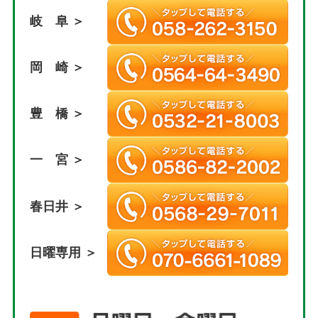
岐 阜 ＞
岡 崎 ＞
豊 橋 ＞
一 宮 ＞
春日井 ＞
日曜専用 ＞