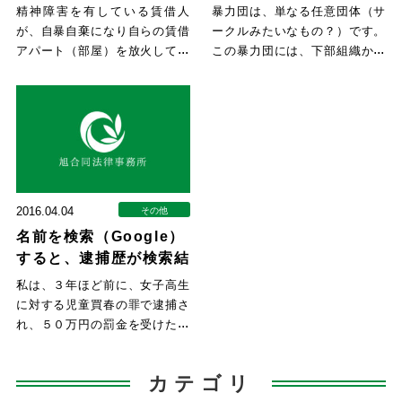
るか？
精神障害を有している賃借人
暴力団は、単なる任意団体（サ
が、自暴自棄になり自らの賃借
ークルみたいなもの？）です。
アパート（部屋）を放火してし
この暴力団には、下部組織から
まった、という事案において、
上部組織に上納金が支払われる
その
2016.04.04
その他
名前を検索（Google）
すると、逮捕歴が検索結
果に表示される
私は、３年ほど前に、女子高生
に対する児童買春の罪で逮捕さ
れ、５０万円の罰金を受けたこ
とがありました。 しかし、今
で
カテゴリ