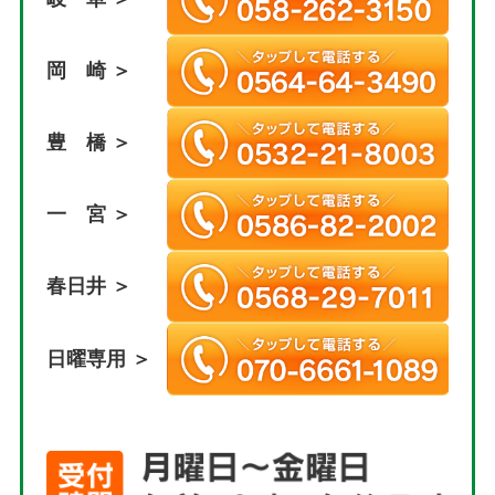
岡 崎 ＞
豊 橋 ＞
一 宮 ＞
春日井 ＞
日曜専用 ＞