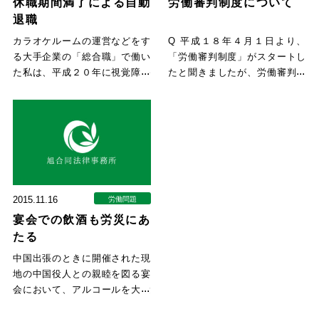
休職期間満了による自動
労働審判制度について
退職
カラオケルームの運営などをす
Q 平成１８年４月１日より、
る大手企業の「総合職」で働い
「労働審判制度」がスタートし
た私は、平成２０年に視覚障害
たと聞きましたが、労働審判と
を発症し、次第に、右眼が０．
はどんな制度なのですか？ A
０
2015.11.16
労働問題
宴会での飲酒も労災にあ
たる
中国出張のときに開催された現
地の中国役人との親睦を図る宴
会において、アルコールを大量
摂取し、その後、就寝中に嘔吐