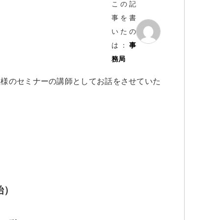
この記
事を書
いたの
は：
事
務局
社様のセミナーの講師としてお話をさせていた
始）