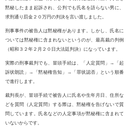
黙秘したまま起訴され、公判でも氏名を語らない男に、
求刑通り罰金２０万円の判決を言い渡しました。
刑事事件の被告人は黙秘権があります。しかし、氏名に
ついては黙秘権に含まれないというのが、最高裁の判例
（昭和３２年２月２０日大法廷判決）になっています。
実際の刑事裁判でも、冒頭手続は、「人定質問」→「起
訴状朗読」→「黙秘権告知」→「罪状認否」という順番
で進行します。
裁判長が、冒頭手続で被告人に氏名や生年月日、住所な
どを質問（人定質問）する際は、黙秘権を告げないで質
問しています。氏名などの人定事項が黙秘権に含まれて
いないからです。