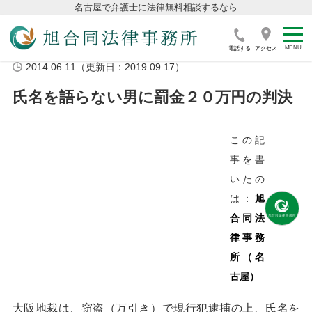
名古屋で弁護士に法律無料相談するなら
電話する
アクセス
2014.06.11（更新日：2019.09.17）
氏名を語らない男に罰金２０万円の判決
この記
事を書
いたの
は：
旭
合同法
律事務
所（名
古屋）
大阪地裁は、窃盗（万引き）で現行犯逮捕の上、氏名を