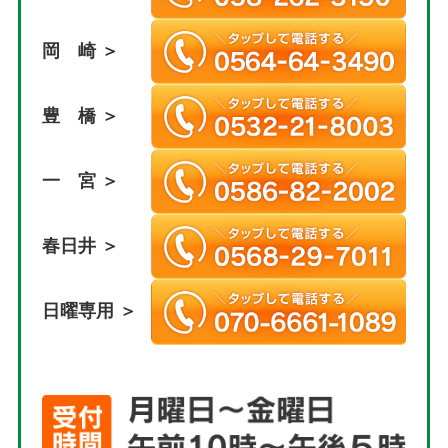
岡 崎 ＞
豊 橋 ＞
一 宮 ＞
春日井 ＞
日曜専用 ＞