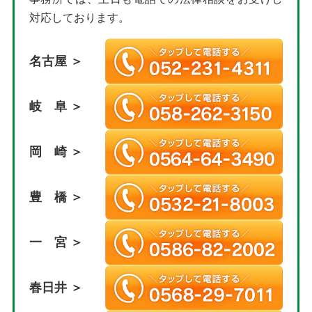
対応しております。
名古屋 ＞
岐 阜 ＞
岡 崎 ＞
豊 橋 ＞
一 宮 ＞
春日井 ＞