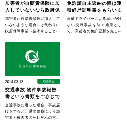
加害者が自賠責保険に加
免許証自主返納の際は運
入していないなら政府保
転経歴証明書をもらいま
障事業へ請求
しょう
加害者が自賠責保険に加入して
高齢ドライバーによる思いがけ
いないような場合には代わりに
ない交通事故を防ぐ施策とし
政府保障事業へ請求することが
て、高齢者の免許更新を厳しく
あります。 政府保障事業は、
する改正道路交通法が昨年（２
被
０１
2014.03.13
交通事故
交通事故 物件事故報告
書という書類をご存じで
すか？
交通事故に遭った場合、事故届
けをすると、通常警察により加
害者と被害者のそれぞれの言い
分をまとめた「実況見分調書」