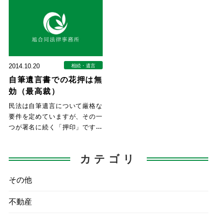
か
よ
2014.10.20
相続・遺言
自筆遺言書での花押は無
効（最高裁）
民法は自筆遺言について厳格な
要件を定めていますが、その一
つが署名に続く「押印」です。
拇印の有効性については、昭和
カテゴリ
その他
不動産