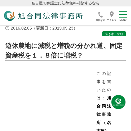
名古屋で弁護士に法律無料相談するなら
電話する
アクセス
2016.02.05（更新日：2019.09.23）
空き家・空地
遊休農地に減税と増税の分かれ道、固定
資産税を１．８倍に増税？
この記
事を書
いたの
は：
旭
合同法
律事務
所（名
古屋）