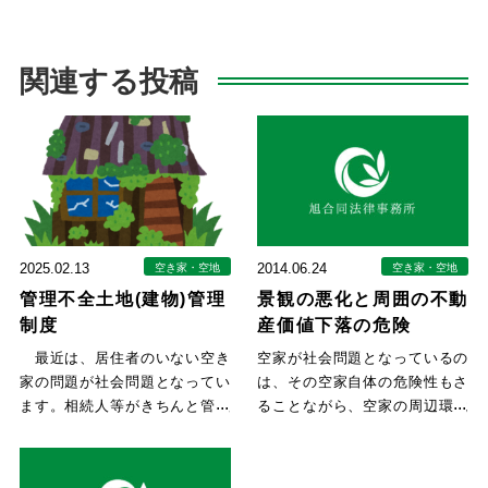
関連する投稿
2025.02.13
2014.06.24
空き家・空地
空き家・空地
管理不全土地(建物)管理
景観の悪化と周囲の不動
制度
産価値下落の危険
最近は、居住者のいない空き
空家が社会問題となっているの
家の問題が社会問題となってい
は、その空家自体の危険性もさ
ます。相続人等がきちんと管理
ることながら、空家の周辺環境
を行っている場合は良いのです
に「景観悪化」と「治安悪化」
が
と