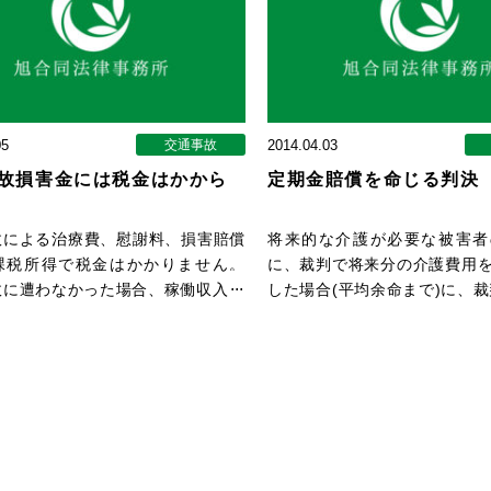
05
交通事故
2014.04.03
故損害金には税金はかから
定期金賠償を命じる判決
故による治療費、慰謝料、損害賠償
将来的な介護が必要な被害者
課税所得で税金はかかりません。
に、裁判で将来分の介護費用
故に遭わなかった場合、稼働収入を
した場合(平均余命まで)に、