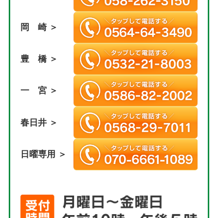
岡 崎 ＞
豊 橋 ＞
一 宮 ＞
春日井 ＞
日曜専用 ＞