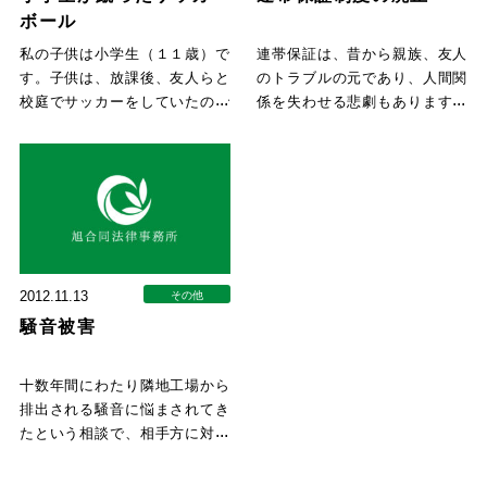
ボール
私の子供は小学生（１１歳）で
連帯保証は、昔から親族、友人
す。子供は、放課後、友人らと
のトラブルの元であり、人間関
校庭でサッカーをしていたので
係を失わせる悲劇もあります。
すが、子供が蹴ったサッカーボ
現在の民法では、連帯保証は、
ー
2012.11.13
その他
騒音被害
十数年間にわたり隣地工場から
排出される騒音に悩まされてき
たという相談で、相手方に対し
騒音禁止の仮処分を申し立てた
と