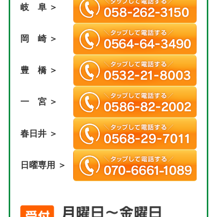
岐 阜 ＞
岡 崎 ＞
豊 橋 ＞
一 宮 ＞
春日井 ＞
日曜専用 ＞