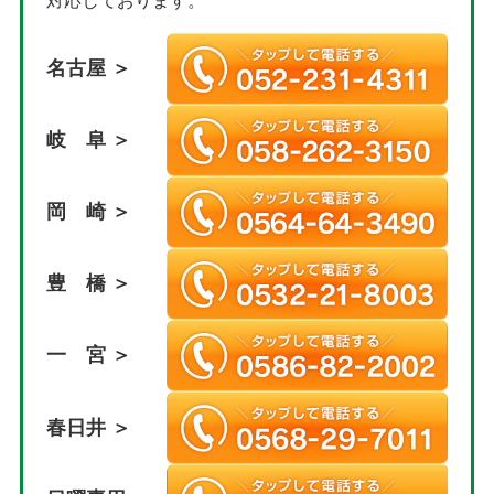
対応しております。
名古屋 ＞
岐 阜 ＞
岡 崎 ＞
豊 橋 ＞
一 宮 ＞
春日井 ＞