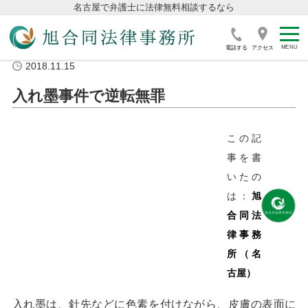
名古屋で弁護士に法律無料相談するなら
電話する
アクセス
2018.11.15
入れ墨事件で逆転無罪
この記
事を書
いたの
は：
旭
合同法
律事務
所（名
古屋）
入れ墨は、針先などに色素を付けながら、皮膚の表面に